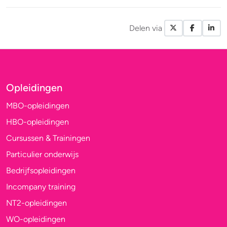
Delen via
X / Twitte
Facebo
Li
Opleidingen
MBO-opleidingen
HBO-opleidingen
Cursussen & Trainingen
Particulier onderwijs
Bedrijfsopleidingen
Incompany training
NT2-opleidingen
WO-opleidingen