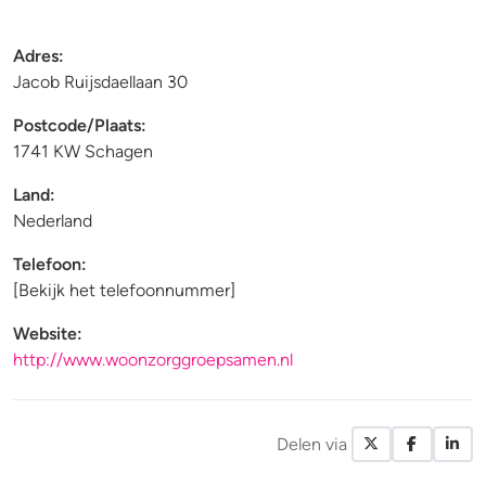
Adres:
Jacob Ruijsdaellaan 30
Postcode
/
Plaats:
1741 KW Schagen
Land:
Nederland
Telefoon:
[Bekijk het telefoonnummer]
Website:
http://www.woonzorggroepsamen.nl
Delen via
X / Twitte
Facebo
Li