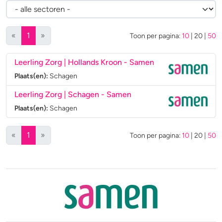
(huidige)
«
1
»
Toon per pagina:
10
|
20
|
50
Leerling Zorg | Hollands Kroon - Samen
Plaats(en):
Schagen
Leerling Zorg | Schagen - Samen
Plaats(en):
Schagen
(huidige)
«
1
»
Toon per pagina:
10
|
20
|
50