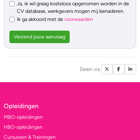
Ja, ik wil graag kosteloos opgenomen worden in de
CV database, werkgevers mogen mij benaderen.
Ik ga akkoord met de
voorwaarden
Verzend jouw aanvraag
Delen via
X / Twitte
Facebo
Li
Opleidingen
MBO-opleidingen
HBO-opleidingen
Cursussen & Trainingen