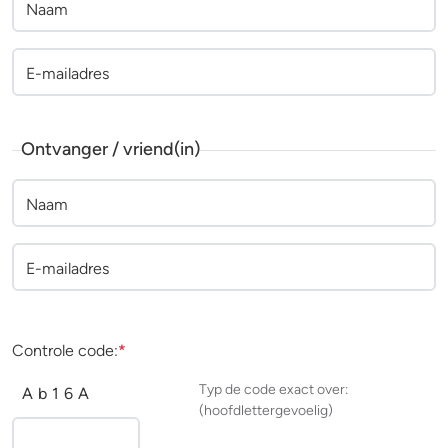
Naam
E-mailadres
Ontvanger / vriend(in)
Naam
E-mailadres
Controle code:
*
Typ de code exact over:
A
b
1
6
A
(hoofdlettergevoelig)