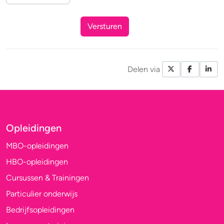
Versturen
Delen via
X / Twitte
Facebo
Li
Opleidingen
MBO-opleidingen
HBO-opleidingen
Cursussen & Trainingen
Particulier onderwijs
Bedrijfsopleidingen