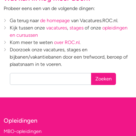
Probeer eens een van de volgende dingen:
Ga terug naar
de homepage
van Vacatures.ROC.nl.
Kijk tussen onze
vacatures
,
stages
of onze
opleidingen
en cursussen
Kom meer te weten
over ROC.nl
.
Doorzoek onze vacatures, stages en
bijbanen/vakantiebanen door een trefwoord, beroep of
plaatsnaam in te voeren.
Zoeken
Opleidingen
MBO-opleidingen