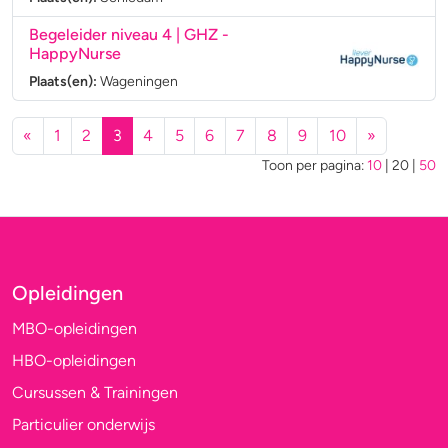
Begeleider niveau 4 | GHZ
-
HappyNurse
Plaats(en):
Wageningen
(huidige)
«
1
2
3
4
5
6
7
8
9
10
»
Toon per pagina:
10
|
20
|
50
Opleidingen
MBO-opleidingen
HBO-opleidingen
Cursussen & Trainingen
Particulier onderwijs