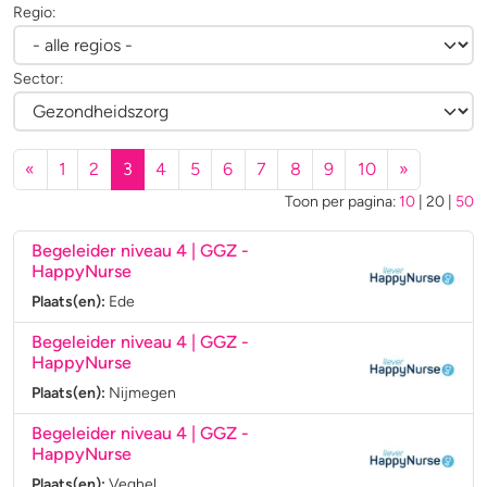
Regio:
Sector:
(huidige)
«
1
2
3
4
5
6
7
8
9
10
»
Toon per pagina:
10
|
20
|
50
Begeleider niveau 4 | GGZ
-
HappyNurse
Plaats(en):
Ede
Begeleider niveau 4 | GGZ
-
HappyNurse
Plaats(en):
Nijmegen
Begeleider niveau 4 | GGZ
-
HappyNurse
Plaats(en):
Veghel