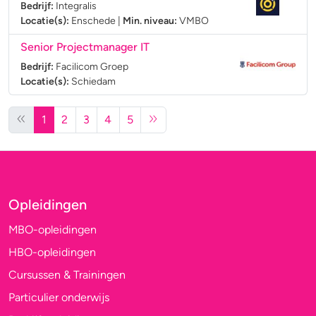
Bedrijf:
Integralis
Locatie(s):
Enschede
|
Min. niveau:
VMBO
Senior Projectmanager IT
Bedrijf:
Facilicom Groep
Locatie(s):
Schiedam
1
2
3
4
5
Opleidingen
MBO-opleidingen
HBO-opleidingen
Cursussen & Trainingen
Particulier onderwijs