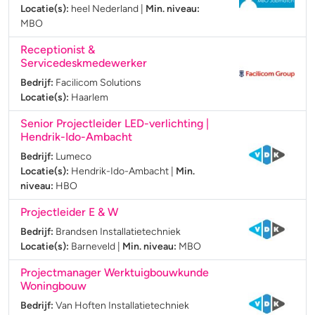
Locatie(s):
heel Nederland
|
Min. niveau:
MBO
Receptionist &
Servicedeskmedewerker
Bedrijf:
Facilicom Solutions
Locatie(s):
Haarlem
Senior Projectleider LED-verlichting |
Hendrik-Ido-Ambacht
Bedrijf:
Lumeco
Locatie(s):
Hendrik-Ido-Ambacht
|
Min.
niveau:
HBO
Projectleider E & W
Bedrijf:
Brandsen Installatietechniek
Locatie(s):
Barneveld
|
Min. niveau:
MBO
Projectmanager Werktuigbouwkunde
Woningbouw
Bedrijf:
Van Hoften Installatietechniek