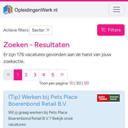
Filters
Actieve filters:
Sector
Zoeken - Resultaten
Er zijn 176 vacatures gevonden aan de hand van jouw
zoekactie.
1
2
3
4
5
Toon per pagina:
10
|
20
|
50
(Tip)
Werken bij Pets Place
Boerenbond Retail B.V.
Wil jij graag werken bij Pets Place
Boerenbond Retail B.V.? Bekijk onze
vacatures