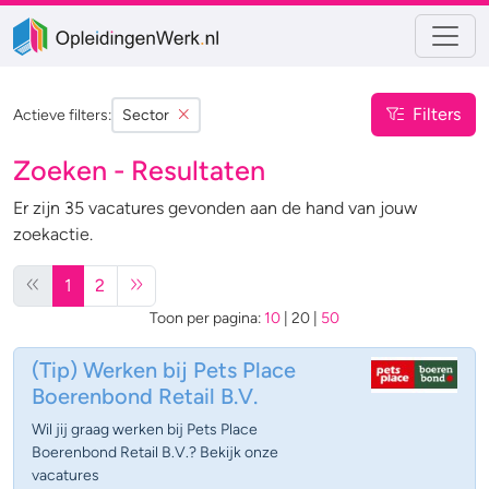
Filters
Actieve filters:
Sector
Zoeken - Resultaten
Er zijn 35 vacatures gevonden aan de hand van jouw
zoekactie.
1
2
Toon per pagina:
10
|
20
|
50
(Tip)
Werken bij Pets Place
Boerenbond Retail B.V.
Wil jij graag werken bij Pets Place
Boerenbond Retail B.V.? Bekijk onze
vacatures