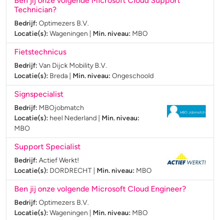
Ben jij onze volgende Microsoft Cloud Support
Technician?
Bedrijf:
Optimezers B.V.
Locatie(s):
Wageningen
|
Min. niveau:
MBO
Fietstechnicus
Bedrijf:
Van Dijck Mobility B.V.
Locatie(s):
Breda
|
Min. niveau:
Ongeschoold
Signspecialist
Bedrijf:
MBOjobmatch
Locatie(s):
heel Nederland
|
Min. niveau:
MBO
Support Specialist
Bedrijf:
Actief Werkt!
Locatie(s):
DORDRECHT
|
Min. niveau:
MBO
Ben jij onze volgende Microsoft Cloud Engineer?
Bedrijf:
Optimezers B.V.
Locatie(s):
Wageningen
|
Min. niveau:
MBO