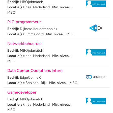
Bedrijf:
MBOjobmatch
Locatie(s):
heel Nederland
|
Min. niveau:
MBO
PLC programmeur
Bedrijf:
Dijksma Koudetechniek
Locatie(s):
Emmeloord
|
Min. niveau:
MBO
Netwerkbeheerder
Bedrijf:
MBOjobmatch
Locatie(s):
heel Nederland
|
Min. niveau:
MBO
Data Center Operations Intern
Bedrijf:
EdgeConneX
Locatie(s):
Schiphol-Rijk
|
Min. niveau:
MBO
Gamedeveloper
Bedrijf:
MBOjobmatch
Locatie(s):
heel Nederland
|
Min. niveau:
MBO