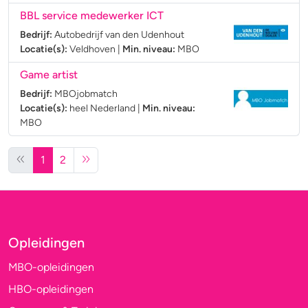
BBL service medewerker ICT
Bedrijf:
Autobedrijf van den Udenhout
Locatie(s):
Veldhoven
|
Min. niveau:
MBO
Game artist
Bedrijf:
MBOjobmatch
Locatie(s):
heel Nederland
|
Min. niveau:
MBO
1
2
Opleidingen
MBO-opleidingen
HBO-opleidingen