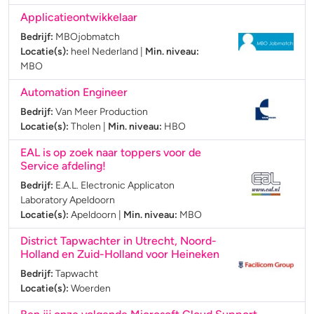
Applicatieontwikkelaar
Bedrijf:
MBOjobmatch
Locatie(s):
heel Nederland
|
Min. niveau:
MBO
Automation Engineer
Bedrijf:
Van Meer Production
Locatie(s):
Tholen
|
Min. niveau:
HBO
EAL is op zoek naar toppers voor de
Service afdeling!
Bedrijf:
E.A.L. Electronic Applicaton
Laboratory Apeldoorn
Locatie(s):
Apeldoorn
|
Min. niveau:
MBO
District Tapwachter in Utrecht, Noord-
Holland en Zuid-Holland voor Heineken
Bedrijf:
Tapwacht
Locatie(s):
Woerden