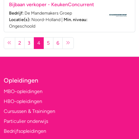
Bijbaan verkoper - KeukenConcurrent
Bedrijf:
De Mandemakers Groep
Locatie(s):
Noord-Holland
|
Min. niveau:
Ongeschoold
2
3
4
5
6
Opleidingen
MBO-opleidingen
HBO-opleidingen
Cursussen & Trainingen
Particulier onderwijs
Bedrijfsopleidingen