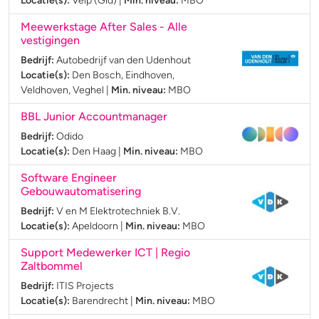
Locatie(s):
Velp (Gld)
|
Min. niveau:
MBO
Meewerkstage After Sales - Alle
vestigingen
Bedrijf:
Autobedrijf van den Udenhout
Locatie(s):
Den Bosch, Eindhoven,
Veldhoven, Veghel
|
Min. niveau:
MBO
BBL Junior Accountmanager
Bedrijf:
Odido
Locatie(s):
Den Haag
|
Min. niveau:
MBO
Software Engineer
Gebouwautomatisering
Bedrijf:
V en M Elektrotechniek B.V.
Locatie(s):
Apeldoorn
|
Min. niveau:
MBO
Support Medewerker ICT | Regio
Zaltbommel
Bedrijf:
ITIS Projects
Locatie(s):
Barendrecht
|
Min. niveau:
MBO