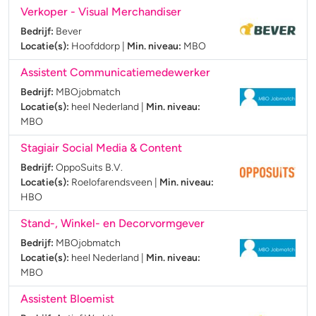
Verkoper - Visual Merchandiser
Bedrijf:
Bever
Locatie(s):
Hoofddorp
|
Min. niveau:
MBO
Assistent Communicatiemedewerker
Bedrijf:
MBOjobmatch
Locatie(s):
heel Nederland
|
Min. niveau:
MBO
Stagiair Social Media & Content
Bedrijf:
OppoSuits B.V.
Locatie(s):
Roelofarendsveen
|
Min. niveau:
HBO
Stand-, Winkel- en Decorvormgever
Bedrijf:
MBOjobmatch
Locatie(s):
heel Nederland
|
Min. niveau:
MBO
Assistent Bloemist