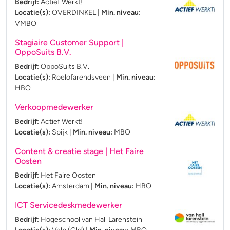
Bedrijf:
Actief Werkt!
Locatie(s):
OVERDINKEL
|
Min. niveau:
VMBO
Stagiaire Customer Support |
OppoSuits B.V.
Bedrijf:
OppoSuits B.V.
Locatie(s):
Roelofarendsveen
|
Min. niveau:
HBO
Verkoopmedewerker
Bedrijf:
Actief Werkt!
Locatie(s):
Spijk
|
Min. niveau:
MBO
Content & creatie stage | Het Faire
Oosten
Bedrijf:
Het Faire Oosten
Locatie(s):
Amsterdam
|
Min. niveau:
HBO
ICT Servicedeskmedewerker
Bedrijf:
Hogeschool van Hall Larenstein