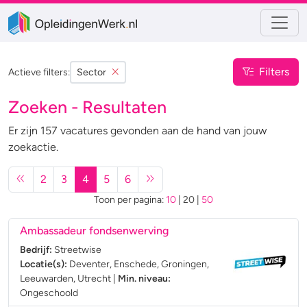
Filters
Actieve filters:
Sector
Zoeken - Resultaten
Er zijn 157 vacatures gevonden aan de hand van jouw
zoekactie.
2
3
4
5
6
Toon per pagina:
10
|
20
|
50
Ambassadeur fondsenwerving
Bedrijf:
Streetwise
Locatie(s):
Deventer, Enschede, Groningen,
Leeuwarden, Utrecht
|
Min. niveau:
Ongeschoold