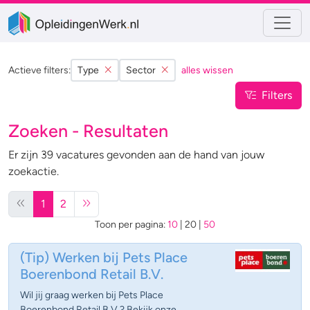
Actieve filters:
Type
Sector
alles wissen
Filters
Zoeken - Resultaten
Er zijn 39 vacatures gevonden aan de hand van jouw
zoekactie.
1
2
Toon per pagina:
10
|
20
|
50
(Tip)
Werken bij Pets Place
Boerenbond Retail B.V.
Wil jij graag werken bij Pets Place
Boerenbond Retail B.V.? Bekijk onze