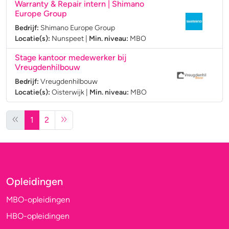
Warranty & Repair intern | Shimano
Europe Group
Bedrijf:
Shimano Europe Group
Locatie(s):
Nunspeet
|
Min. niveau:
MBO
Stage kantoor medewerker bij
Vreugdenhilbouw
Bedrijf:
Vreugdenhilbouw
Locatie(s):
Oisterwijk
|
Min. niveau:
MBO
1
2
Opleidingen
MBO-opleidingen
HBO-opleidingen