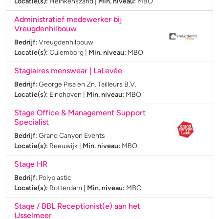
Locatie(s):
Heinkenszand
|
Min. niveau:
MBO
Administratief medewerker bij
Vreugdenhilbouw
Bedrijf:
Vreugdenhilbouw
Locatie(s):
Culemborg
|
Min. niveau:
MBO
Stagiaires menswear | LaLevée
Bedrijf:
George Pisa en Zn. Tailleurs B.V.
Locatie(s):
Eindhoven
|
Min. niveau:
MBO
Stage Office & Management Support
Specialist
Bedrijf:
Grand Canyon Events
Locatie(s):
Reeuwijk
|
Min. niveau:
MBO
Stage HR
Bedrijf:
Polyplastic
Locatie(s):
Rotterdam
|
Min. niveau:
MBO
Stage / BBL Receptionist(e) aan het
IJsselmeer