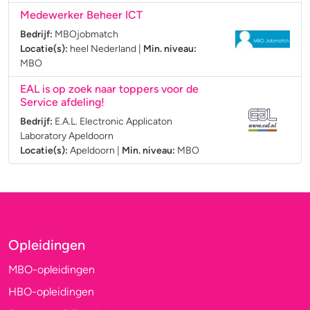
Medewerker Beheer ICT
Bedrijf:
MBOjobmatch
Locatie(s):
heel Nederland
|
Min. niveau:
MBO
EAL is op zoek naar toppers voor de
Service afdeling!
Bedrijf:
E.A.L. Electronic Applicaton
Laboratory Apeldoorn
Locatie(s):
Apeldoorn
|
Min. niveau:
MBO
Opleidingen
MBO-opleidingen
HBO-opleidingen