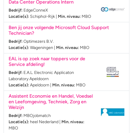
Data Center Operations Intern
Bedrijf:
EdgeConneX
Locatie(s):
Schiphol-Rijk
|
Min. niveau:
MBO
Ben jij onze volgende Microsoft Cloud Support
Technician?
Bedrijf:
Optimezers B.V.
Locatie(s):
Wageningen
|
Min. niveau:
MBO
EAL is op zoek naar toppers voor de
Service afdeling!
Bedrijf:
E.A.L. Electronic Applicaton
Laboratory Apeldoorn
Locatie(s):
Apeldoorn
|
Min. niveau:
MBO
Assistent Economie en Handel, Voedsel
en Leefomgeving, Techniek, Zorg en
Welzijn
Bedrijf:
MBOjobmatch
Locatie(s):
heel Nederland
|
Min. niveau:
MBO