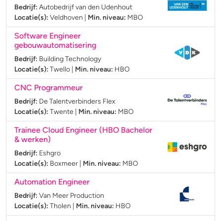
Bedrijf:
Autobedrijf van den Udenhout
Locatie(s):
Veldhoven
|
Min. niveau:
MBO
Software Engineer
gebouwautomatisering
Bedrijf:
Building Technology
Locatie(s):
Twello
|
Min. niveau:
HBO
CNC Programmeur
Bedrijf:
De Talentverbinders Flex
Locatie(s):
Twente
|
Min. niveau:
MBO
Trainee Cloud Engineer (HBO Bachelor
& werken)
Bedrijf:
Eshgro
Locatie(s):
Boxmeer
|
Min. niveau:
MBO
Automation Engineer
Bedrijf:
Van Meer Production
Locatie(s):
Tholen
|
Min. niveau:
HBO