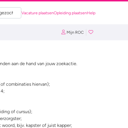
Vacature plaatsen
Opleiding plaatsen
Help
Mijn ROC
nden aan de hand van jouw zoekactie.
(of combinaties hiervan);
 4;
ding of cursus);
verzorgster;
woord, bijv. kapster of juist kapper;