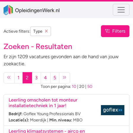
Filters
Actieve filters:
Type
Zoeken - Resultaten
Er zijn 1209 vacatures gevonden aan de hand van jouw
zoekactie.
1
2
3
4
5
Toon per pagina:
10
|
20
|
50
Leerling omscholen tot monteur
installatietechniek in 1 jaar!
Bedrijf:
Goflex Young Professionals BV
Locatie(s):
Moerdijk
|
Min. niveau:
MBO
Leerling klimaatsystemen - airco en