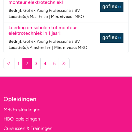
monteur elektrotechniek!
Bedrijf:
Goflex Young Professionals BV
Locatie(s):
Maarheze
|
Min. niveau:
MBO
Leerling omscholen tot monteur
elektrotechniek in 1 jaar!
Bedrijf:
Goflex Young Professionals BV
Locatie(s):
Amsterdam
|
Min. niveau:
MBO
1
2
3
4
5
Opleidingen
MBO-opleidingen
HBO-opleidingen
Cursussen & Trainingen