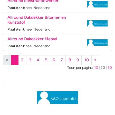
Allround constructiewerker
Plaats(en):
heel Nederland
Allround Dakdekker Bitumen en
Kunststof
Plaats(en):
heel Nederland
Allround Dakdekker Metaal
Plaats(en):
heel Nederland
(huidige)
«
1
2
3
4
5
6
7
8
9
10
»
Toon per pagina:
10
|
20
|
50