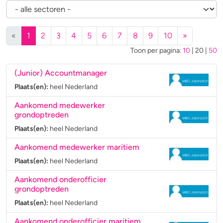
(huidige)
«
1
2
3
4
5
6
7
8
9
10
»
Toon per pagina:
10
|
20
|
50
(Junior) Accountmanager
Plaats(en):
heel Nederland
Aankomend medewerker
grondoptreden
Plaats(en):
heel Nederland
Aankomend medewerker maritiem
Plaats(en):
heel Nederland
Aankomend onderofficier
grondoptreden
Plaats(en):
heel Nederland
Aankomend onderofficier maritiem