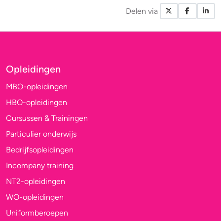
Delen via
X / Twitte
Facebo
Li
Opleidingen
MBO-opleidingen
HBO-opleidingen
Cursussen & Trainingen
Particulier onderwijs
Bedrijfsopleidingen
Incompany training
NT2-opleidingen
WO-opleidingen
Uniformberoepen