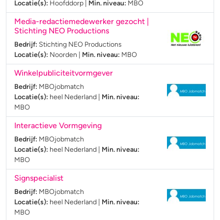
Locatie(s):
Hoofddorp
|
Min. niveau:
MBO
Media-redactiemedewerker gezocht |
Stichting NEO Productions
Bedrijf:
Stichting NEO Productions
Locatie(s):
Noorden
|
Min. niveau:
MBO
Winkelpubliciteitvormgever
Bedrijf:
MBOjobmatch
Locatie(s):
heel Nederland
|
Min. niveau:
MBO
Interactieve Vormgeving
Bedrijf:
MBOjobmatch
Locatie(s):
heel Nederland
|
Min. niveau:
MBO
Signspecialist
Bedrijf:
MBOjobmatch
Locatie(s):
heel Nederland
|
Min. niveau:
MBO