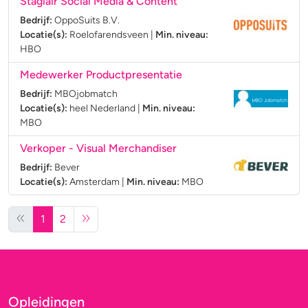
Stagiair Social Media & Content
Bedrijf:
OppoSuits B.V.
Locatie(s):
Roelofarendsveen
|
Min. niveau:
HBO
Medewerker Productpresentatie
Bedrijf:
MBOjobmatch
Locatie(s):
heel Nederland
|
Min. niveau:
MBO
Verkoper - Visual Merchandiser
Bedrijf:
Bever
Locatie(s):
Amsterdam
|
Min. niveau:
MBO
1
2
Opleidingen