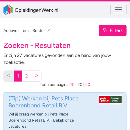
Filters
Actieve filters:
Sector
Zoeken - Resultaten
Er zijn 27 vacatures gevonden aan de hand van jouw
zoekactie.
1
2
Toon per pagina:
10
|
20
|
50
(Tip)
Werken bij Pets Place
Boerenbond Retail B.V.
Wil jij graag werken bij Pets Place
Boerenbond Retail B.V.? Bekijk onze
vacatures