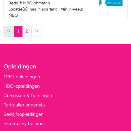
Bedrijf:
MBOjobmatch
Locatie(s):
heel Nederland
|
Min. niveau:
MBO
1
2
Opleidingen
MBO-opleidingen
HBO-opleidingen
Cursussen & Trainingen
Particulier onderwijs
Bedrijfsopleidingen
Incompany training