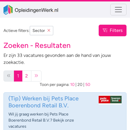
Filters
Actieve filters:
Sector
Zoeken - Resultaten
Er zijn 33 vacatures gevonden aan de hand van jouw
zoekactie.
1
2
Toon per pagina:
10
|
20
|
50
(Tip)
Werken bij Pets Place
Boerenbond Retail B.V.
Wil jij graag werken bij Pets Place
Boerenbond Retail B.V.? Bekijk onze
vacatures