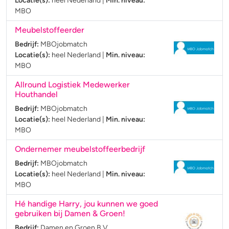
Locatie(s):
heel Nederland
|
Min. niveau:
MBO
Meubelstoffeerder
Bedrijf:
MBOjobmatch
Locatie(s):
heel Nederland
|
Min. niveau:
MBO
Allround Logistiek Medewerker
Houthandel
Bedrijf:
MBOjobmatch
Locatie(s):
heel Nederland
|
Min. niveau:
MBO
Ondernemer meubelstoffeerbedrijf
Bedrijf:
MBOjobmatch
Locatie(s):
heel Nederland
|
Min. niveau:
MBO
Hé handige Harry, jou kunnen we goed
gebruiken bij Damen & Groen!
Bedrijf:
Damen en Groen B.V