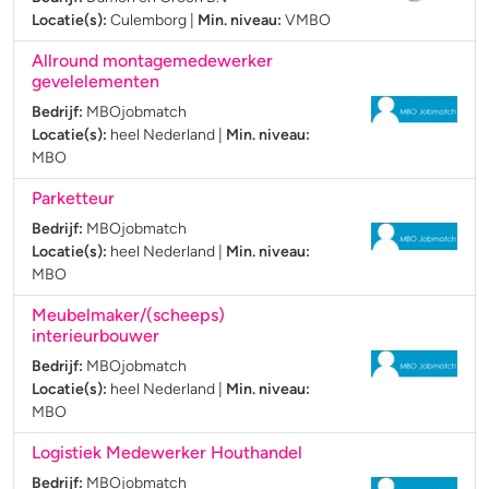
Locatie(s):
Culemborg
|
Min. niveau:
VMBO
Allround montagemedewerker
gevelelementen
Bedrijf:
MBOjobmatch
Locatie(s):
heel Nederland
|
Min. niveau:
MBO
Parketteur
Bedrijf:
MBOjobmatch
Locatie(s):
heel Nederland
|
Min. niveau:
MBO
Meubelmaker/(scheeps)
interieurbouwer
Bedrijf:
MBOjobmatch
Locatie(s):
heel Nederland
|
Min. niveau:
MBO
Logistiek Medewerker Houthandel
Bedrijf:
MBOjobmatch