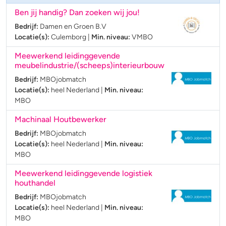
Ben jij handig? Dan zoeken wij jou!
Bedrijf:
Damen en Groen B.V
Locatie(s):
Culemborg
|
Min. niveau:
VMBO
Meewerkend leidinggevende
meubelindustrie/(scheeps)interieurbouw
Bedrijf:
MBOjobmatch
Locatie(s):
heel Nederland
|
Min. niveau:
MBO
Machinaal Houtbewerker
Bedrijf:
MBOjobmatch
Locatie(s):
heel Nederland
|
Min. niveau:
MBO
Meewerkend leidinggevende logistiek
houthandel
Bedrijf:
MBOjobmatch
Locatie(s):
heel Nederland
|
Min. niveau:
MBO