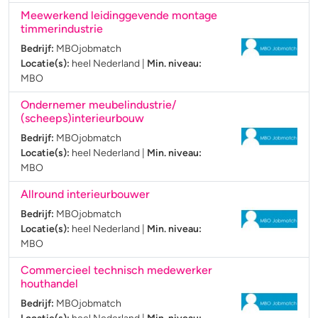
Meewerkend leidinggevende montage
timmerindustrie
Bedrijf:
MBOjobmatch
Locatie(s):
heel Nederland
|
Min. niveau:
MBO
Ondernemer meubelindustrie/
(scheeps)interieurbouw
Bedrijf:
MBOjobmatch
Locatie(s):
heel Nederland
|
Min. niveau:
MBO
Allround interieurbouwer
Bedrijf:
MBOjobmatch
Locatie(s):
heel Nederland
|
Min. niveau:
MBO
Commercieel technisch medewerker
houthandel
Bedrijf:
MBOjobmatch