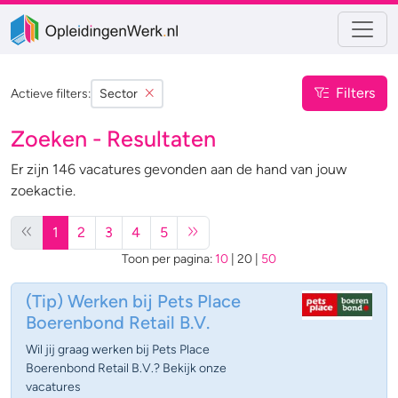
Filters
Actieve filters:
Sector
Zoeken - Resultaten
Er zijn 146 vacatures gevonden aan de hand van jouw
zoekactie.
1
2
3
4
5
Toon per pagina:
10
|
20
|
50
(Tip)
Werken bij Pets Place
Boerenbond Retail B.V.
Wil jij graag werken bij Pets Place
Boerenbond Retail B.V.? Bekijk onze
vacatures