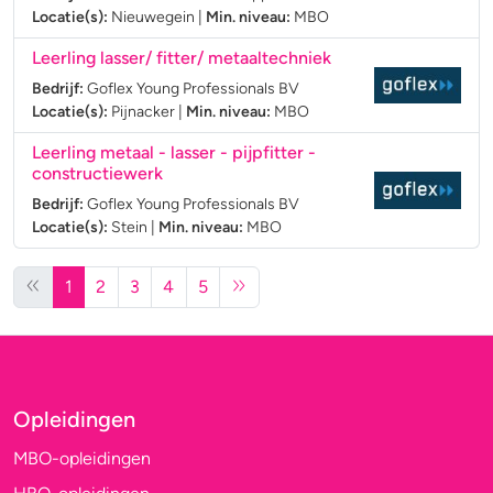
Locatie(s):
Nieuwegein
|
Min. niveau:
MBO
Leerling lasser/ fitter/ metaaltechniek
Bedrijf:
Goflex Young Professionals BV
Locatie(s):
Pijnacker
|
Min. niveau:
MBO
Leerling metaal - lasser - pijpfitter -
constructiewerk
Bedrijf:
Goflex Young Professionals BV
Locatie(s):
Stein
|
Min. niveau:
MBO
1
2
3
4
5
Opleidingen
MBO-opleidingen