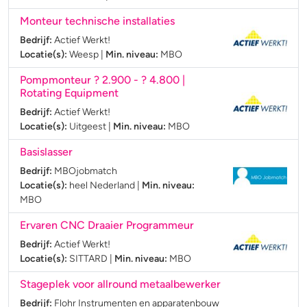
Monteur technische installaties
Bedrijf:
Actief Werkt!
Locatie(s):
Weesp
|
Min. niveau:
MBO
Pompmonteur ? 2.900 - ? 4.800 |
Rotating Equipment
Bedrijf:
Actief Werkt!
Locatie(s):
Uitgeest
|
Min. niveau:
MBO
Basislasser
Bedrijf:
MBOjobmatch
Locatie(s):
heel Nederland
|
Min. niveau:
MBO
Ervaren CNC Draaier Programmeur
Bedrijf:
Actief Werkt!
Locatie(s):
SITTARD
|
Min. niveau:
MBO
Stageplek voor allround metaalbewerker
Bedrijf:
Flohr Instrumenten en apparatenbouw