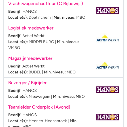
Vrachtwagenchauffeur (C Rijbewijs)
Bedrijf:
HANOS
Locatie(s):
Doetinchem
|
Min. niveau:
MBO
Logistiek medewerker
Bedrijf:
Actief Werkt!
Locatie(s):
MIDDELBURG
|
Min. niveau:
VMBO
Magazijnmedewerker
Bedrijf:
Actief Werkt!
Locatie(s):
BUDEL
|
Min. niveau:
MBO
Bezorger / Bijrijder
Bedrijf:
HANOS
Locatie(s):
Nieuwegein
|
Min. niveau:
MBO
Teamleider Orderpick (Avond)
Bedrijf:
HANOS
Locatie(s):
Heerlen-Hoensbroek
|
Min.
niveau:
MBO