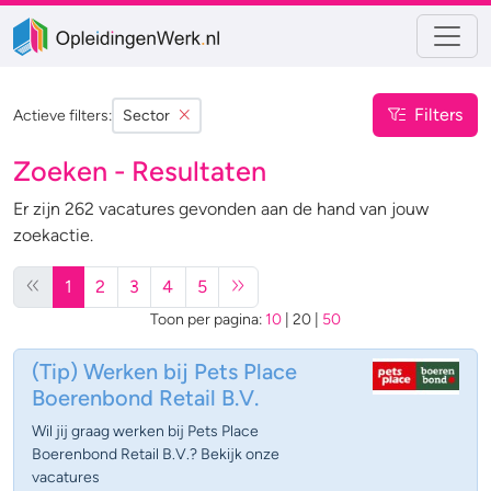
Filters
Actieve filters:
Sector
Zoeken - Resultaten
Er zijn 262 vacatures gevonden aan de hand van jouw
zoekactie.
1
2
3
4
5
Toon per pagina:
10
|
20
|
50
(Tip)
Werken bij Pets Place
Boerenbond Retail B.V.
Wil jij graag werken bij Pets Place
Boerenbond Retail B.V.? Bekijk onze
vacatures