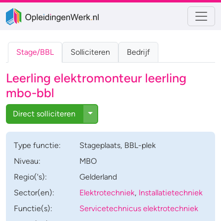
Stage/BBL
Solliciteren
Bedrijf
Leerling elektromonteur leerling
mbo-bbl
Toggle Dropdown
Direct solliciteren
Type
functie
:
Stageplaats
,
BBL-plek
Niveau:
MBO
Regio('s):
Gelderland
Sector(en):
Elektrotechniek
,
Installatietechniek
Functie(s):
Servicetechnicus elektrotechniek