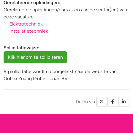
Gerelateerde opleidingen:
Gerelateerde opleidingen/cursussen aan de sector(en) van
deze vacature:
Elektrotechniek
Installatietechniek
Sollicitatiewijze:
Bij sollicitatie wordt u doorgelinkt naar de website van
Goflex Young Professionals BV
Delen via
X / Twitte
Facebo
Li