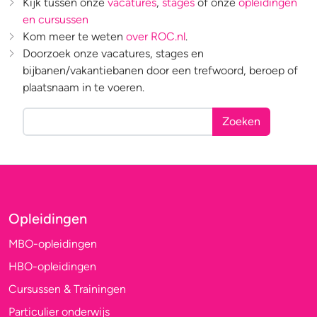
Kijk tussen onze
vacatures
,
stages
of onze
opleidingen
en cursussen
Kom meer te weten
over ROC.nl
.
Doorzoek onze vacatures, stages en
bijbanen/vakantiebanen door een trefwoord, beroep of
plaatsnaam in te voeren.
Zoeken
Opleidingen
MBO-opleidingen
HBO-opleidingen
Cursussen & Trainingen
Particulier onderwijs