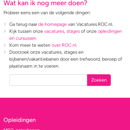
Wat kan ik nog meer doen?
Probeer eens een van de volgende dingen:
Ga terug naar
de homepage
van Vacatures.ROC.nl.
Kijk tussen onze
vacatures
,
stages
of onze
opleidingen
en cursussen
Kom meer te weten
over ROC.nl
.
Doorzoek onze vacatures, stages en
bijbanen/vakantiebanen door een trefwoord, beroep of
plaatsnaam in te voeren.
Zoeken
Opleidingen