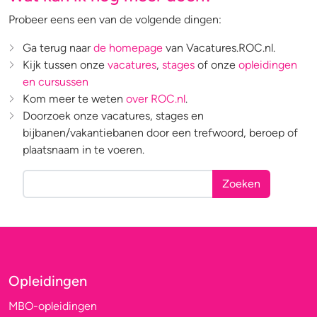
Probeer eens een van de volgende dingen:
Ga terug naar
de homepage
van Vacatures.ROC.nl.
Kijk tussen onze
vacatures
,
stages
of onze
opleidingen
en cursussen
Kom meer te weten
over ROC.nl
.
Doorzoek onze vacatures, stages en
bijbanen/vakantiebanen door een trefwoord, beroep of
plaatsnaam in te voeren.
Zoeken
Opleidingen
MBO-opleidingen