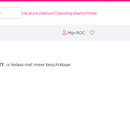
Vacature plaatsen
Opleiding plaatsen
Help
Mijn ROC
XY
, is helaas niet meer beschikbaar.