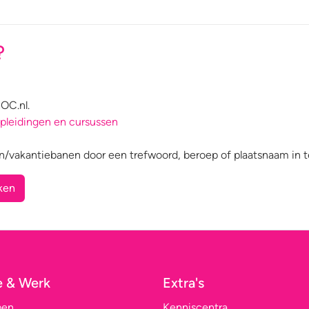
?
OC.nl.
pleidingen en cursussen
n/vakantiebanen door een trefwoord, beroep of plaatsnaam in t
ken
e & Werk
Extra's
pen
Kenniscentra