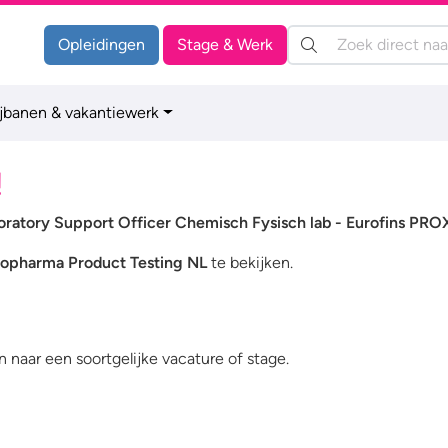
Zoeken:
Opleidingen
Stage & Werk
ijbanen & vakantiewerk
!
boratory Support Officer Chemisch Fysisch lab - Eurofins PRO
iopharma Product Testing NL
te bekijken.
 naar een soortgelijke vacature of stage.