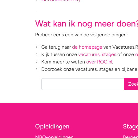
Wat kan ik nog meer doen
Probeer eens een van de volgende dingen:
Ga terug naar
de homepage
van Vacatures.R
Kijk tussen onze
vacatures
,
stages
of onze
o
Kom meer te weten
over ROC.nl
.
Doorzoek onze vacatures, stages en bijbane
Zoe
Opleidingen
Stag
MBO-opleidingen
Beroe