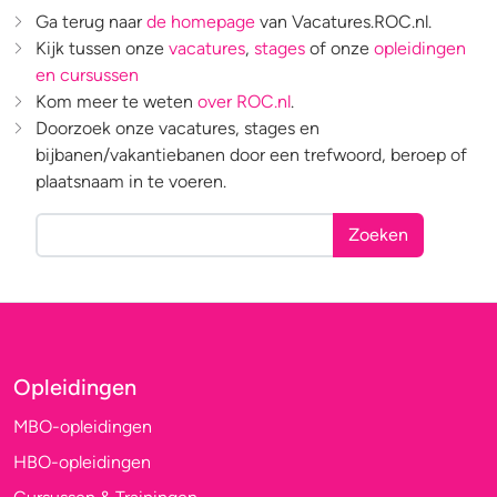
Ga terug naar
de homepage
van Vacatures.ROC.nl.
Kijk tussen onze
vacatures
,
stages
of onze
opleidingen
en cursussen
Kom meer te weten
over ROC.nl
.
Doorzoek onze vacatures, stages en
bijbanen/vakantiebanen door een trefwoord, beroep of
plaatsnaam in te voeren.
Zoeken
Opleidingen
MBO-opleidingen
HBO-opleidingen