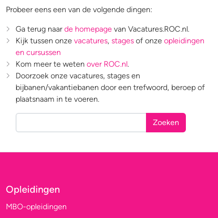
Probeer eens een van de volgende dingen:
Ga terug naar
de homepage
van Vacatures.ROC.nl.
Kijk tussen onze
vacatures
,
stages
of onze
opleidingen
en cursussen
Kom meer te weten
over ROC.nl
.
Doorzoek onze vacatures, stages en
bijbanen/vakantiebanen door een trefwoord, beroep of
plaatsnaam in te voeren.
Zoeken
Opleidingen
MBO-opleidingen