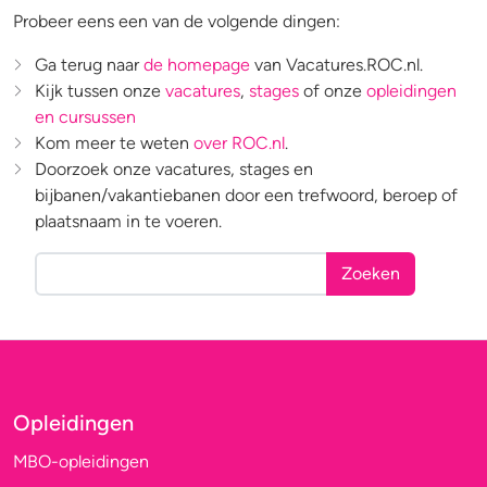
Probeer eens een van de volgende dingen:
Ga terug naar
de homepage
van Vacatures.ROC.nl.
Kijk tussen onze
vacatures
,
stages
of onze
opleidingen
en cursussen
Kom meer te weten
over ROC.nl
.
Doorzoek onze vacatures, stages en
bijbanen/vakantiebanen door een trefwoord, beroep of
plaatsnaam in te voeren.
Zoeken
Opleidingen
MBO-opleidingen