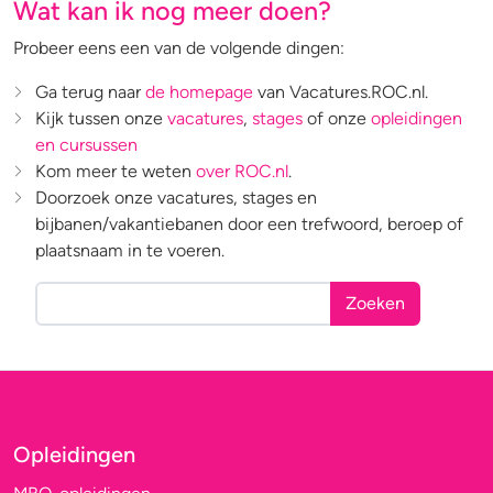
Wat kan ik nog meer doen?
Probeer eens een van de volgende dingen:
Ga terug naar
de homepage
van Vacatures.ROC.nl.
Kijk tussen onze
vacatures
,
stages
of onze
opleidingen
en cursussen
Kom meer te weten
over ROC.nl
.
Doorzoek onze vacatures, stages en
bijbanen/vakantiebanen door een trefwoord, beroep of
plaatsnaam in te voeren.
Zoeken
Opleidingen