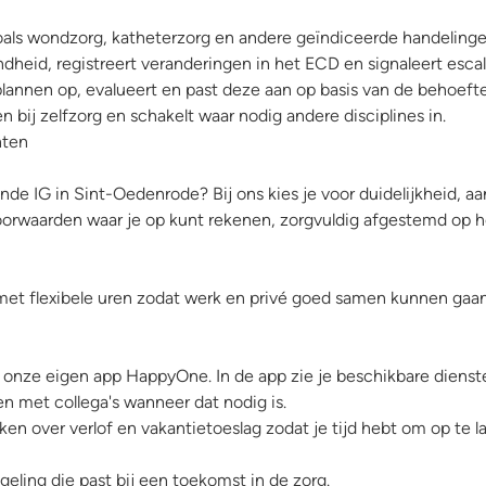
zoals wondzorg, katheterzorg en andere geïndiceerde handelinge
dheid, registreert veranderingen in het ECD en signaleert escal
plannen op, evalueert en past deze aan op basis van de behoefte
n bij zelfzorg en schakelt waar nodig andere disciplines in.
hten
gende IG in Sint-Oedenrode? Bij ons kies je voor duidelijkheid, a
voorwaarden waar je op kunt rekenen, zorgvuldig afgestemd op h
t met flexibele uren zodat werk en privé goed samen kunnen gaan
via onze eigen app HappyOne. In de app zie je beschikbare dienst
en met collega's wanneer dat nodig is.
en over verlof en vakantietoeslag zodat je tijd hebt om op te l
ling die past bij een toekomst in de zorg.