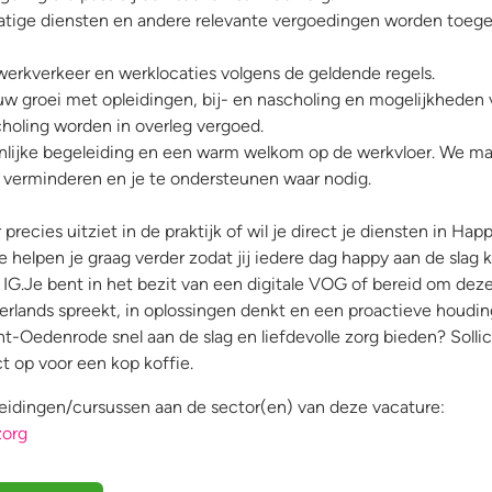
atige diensten en andere relevante vergoedingen worden toeg
erkverkeer en werklocaties volgens de geldende regels.
w groei met opleidingen, bij- en nascholing en mogelijkheden 
choling worden in overleg vergoed.
onlijke begeleiding en een warm welkom op de werkvloer. We m
e verminderen en je te ondersteunen waar nodig.
precies uitziet in de praktijk of wil je direct je diensten in Ha
 helpen je graag verder zodat jij iedere dag happy aan de slag ka
IG.Je bent in het bezit van een digitale VOG of bereid om dez
ederlands spreekt, in oplossingen denkt en een proactieve houdi
int-Oedenrode snel aan de slag en liefdevolle zorg bieden? Sollic
t op voor een kop koffie.
eidingen/cursussen aan de sector(en) van deze vacature:
org