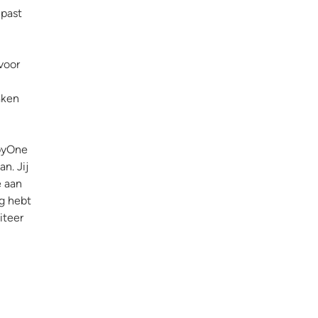
epast
voor
aken
ppyOne
n. Jij
e aan
ng hebt
iteer