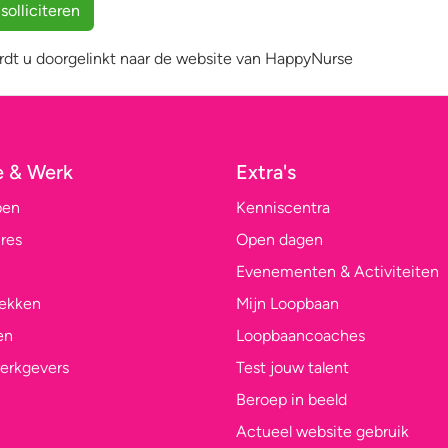
wordt u doorgelinkt naar de website van HappyNurse
e & Werk
Extra's
pen
Kenniscentra
res
Open dagen
Evenementen & Activiteiten
lekken
Mijn Loopbaan
en
Loopbaancoaches
erkgevers
Test jouw talent
Beroep in beeld
Actueel website gebruik