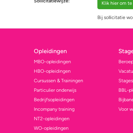
Sollicitatiewijze:
Bij sollicitatie 
Opleidingen
Stag
MBO-opleidingen
Beroe
HBO-opleidingen
Vacatu
Cursussen & Trainingen
Stages
Particulier onderwijs
BBL-p
Bedrijfsopleidingen
Bijban
Incompany training
Voor w
NT2-opleidingen
WO-opleidingen