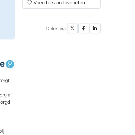
Voeg toe aan favorieten
Delen via
X / Twitter
Facebook
LinkedIn
zorgt
org af
borgd
ij