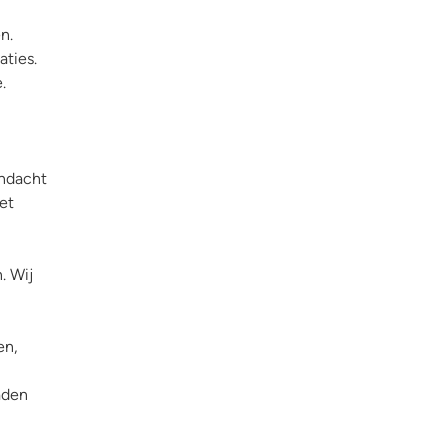
n.
aties.
.
andacht
et
. Wij
en,
aden