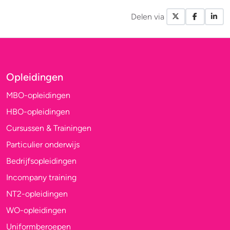
Delen via
X / Twitte
Facebo
Li
Opleidingen
MBO-opleidingen
HBO-opleidingen
Cursussen & Trainingen
Particulier onderwijs
Bedrijfsopleidingen
Incompany training
NT2-opleidingen
WO-opleidingen
Uniformberoepen