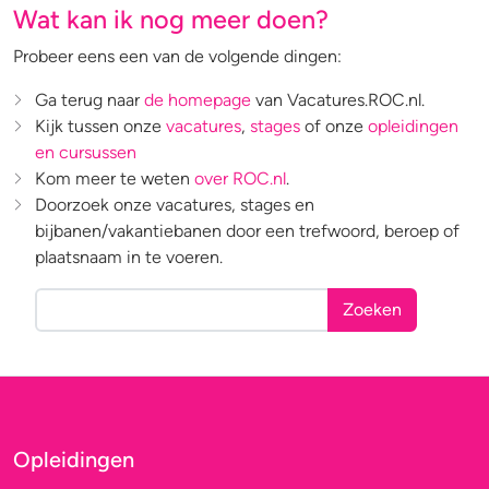
Wat kan ik nog meer doen?
Probeer eens een van de volgende dingen:
Ga terug naar
de homepage
van Vacatures.ROC.nl.
Kijk tussen onze
vacatures
,
stages
of onze
opleidingen
en cursussen
Kom meer te weten
over ROC.nl
.
Doorzoek onze vacatures, stages en
bijbanen/vakantiebanen door een trefwoord, beroep of
plaatsnaam in te voeren.
Zoeken
Opleidingen