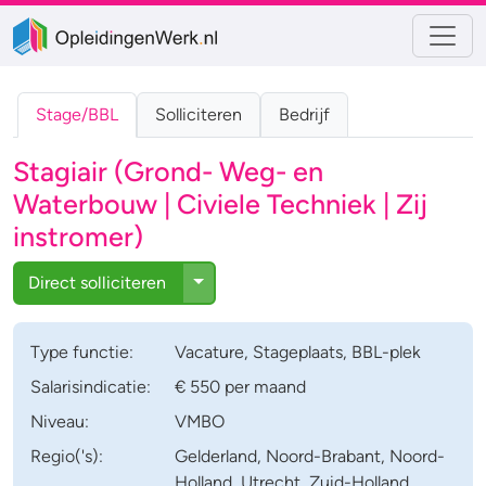
Stage/BBL
Solliciteren
Bedrijf
Stagiair (Grond- Weg- en
Waterbouw | Civiele Techniek | Zij
instromer)
Toggle Dropdown
Direct solliciteren
Type
functie
:
Vacature
,
Stageplaats
,
BBL-plek
Salaris­indicatie:
€ 550 per maand
Niveau:
VMBO
Regio('s):
Gelderland, Noord-Brabant, Noord-
Holland, Utrecht, Zuid-Holland