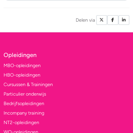
Delen via
X / Twitte
Facebo
Li
Opleidingen
MBO-opleidingen
HBO-opleidingen
Cursussen & Trainingen
Particulier onderwijs
Bedrijfsopleidingen
Incompany training
NT2-opleidingen
WO-opleidingen