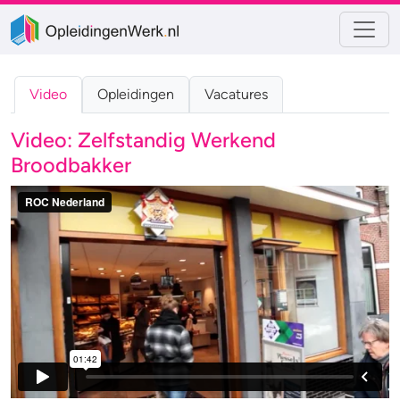
Video
Opleidingen
Vacatures
Video: Zelfstandig Werkend
Broodbakker