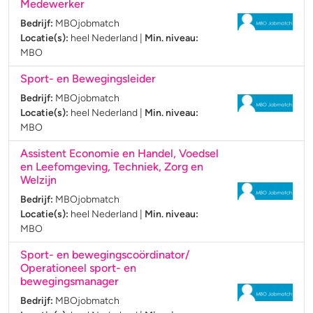
Medewerker
Bedrijf:
MBOjobmatch
Locatie(s):
heel Nederland
|
Min. niveau:
MBO
Sport- en Bewegingsleider
Bedrijf:
MBOjobmatch
Locatie(s):
heel Nederland
|
Min. niveau:
MBO
Assistent Economie en Handel, Voedsel
en Leefomgeving, Techniek, Zorg en
Welzijn
Bedrijf:
MBOjobmatch
Locatie(s):
heel Nederland
|
Min. niveau:
MBO
Sport- en bewegingscoördinator/
Operationeel sport- en
bewegingsmanager
Bedrijf:
MBOjobmatch