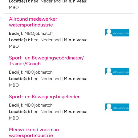
Locatie(s):
heel Nederland
|
Min. niveau:
MBO
Allround medewerker
watersportindustrie
Bedrijf:
MBOjobmatch
Locatie(s):
heel Nederland
|
Min. niveau:
MBO
Sport- en Bewegingscoördinator/
Trainer/Coach
Bedrijf:
MBOjobmatch
Locatie(s):
heel Nederland
|
Min. niveau:
MBO
Sport- en Bewegingsbegeleider
Bedrijf:
MBOjobmatch
Locatie(s):
heel Nederland
|
Min. niveau:
MBO
Meewerkend voorman
watersportindustrie