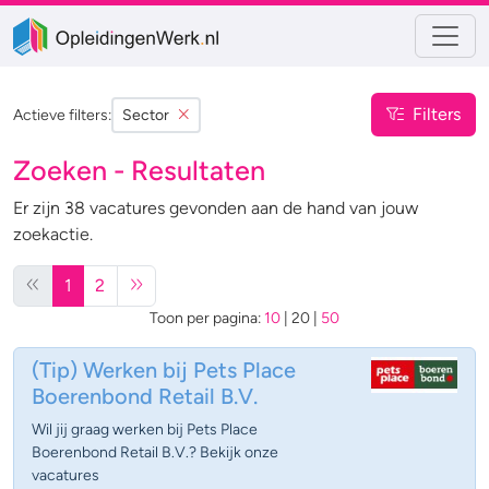
Filters
Actieve filters:
Sector
Zoeken - Resultaten
Er zijn 38 vacatures gevonden aan de hand van jouw
zoekactie.
1
2
Toon per pagina:
10
|
20
|
50
(Tip)
Werken bij Pets Place
Boerenbond Retail B.V.
Wil jij graag werken bij Pets Place
Boerenbond Retail B.V.? Bekijk onze
vacatures