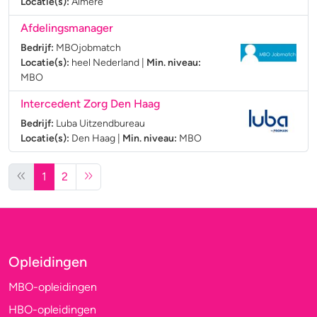
Locatie(s):
Almere
Afdelingsmanager
Bedrijf:
MBOjobmatch
Locatie(s):
heel Nederland
|
Min. niveau:
MBO
Intercedent Zorg Den Haag
Bedrijf:
Luba Uitzendbureau
Locatie(s):
Den Haag
|
Min. niveau:
MBO
1
2
Opleidingen
MBO-opleidingen
HBO-opleidingen