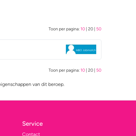
Toon per pagina:
10
|
20
|
50
Toon per pagina:
10
|
20
|
50
eigenschappen van dit beroep.
Service
Contact