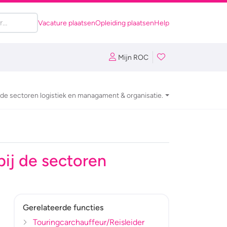
Vacature plaatsen
Opleiding plaatsen
Help
Mijn ROC
j de sectoren logistiek en managament & organisatie.
bij de sectoren
Gerelateerde functies
Touringcarchauffeur/Reisleider