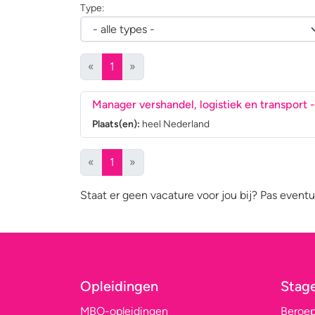
Type:
(huidige)
«
1
»
Manager vershandel, logistiek en transport
-
Plaats(en):
heel Nederland
(huidige)
«
1
»
Staat er geen vacature voor jou bij? Pas eventu
Opleidingen
Stag
MBO-opleidingen
Beroe