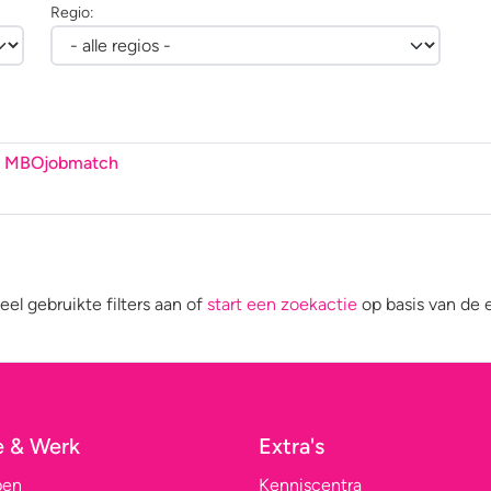
Regio:
 MBOjobmatch
eel gebruikte filters aan of
start een zoekactie
op basis van de 
e & Werk
Extra's
pen
Kenniscentra