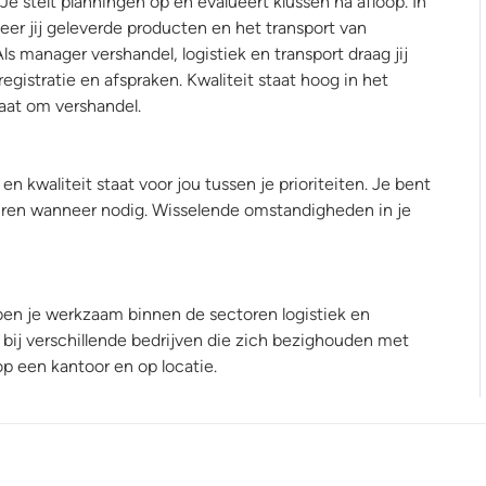
Je stelt planningen op en evalueert klussen na afloop. In
r jij geleverde producten en het transport van
ls manager vershandel, logistiek en transport draag jij
egistratie en afspraken. Kwaliteit staat hoog in het
gaat om vershandel.
n kwaliteit staat voor jou tussen je prioriteiten. Je bent
ren wanneer nodig. Wisselende omstandigheden in je
 ben je werkzaam binnen de sectoren logistiek en
bij verschillende bedrijven die zich bezighouden met
 op een kantoor en op locatie.