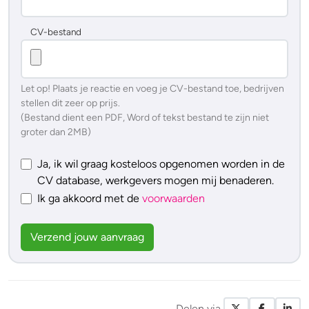
CV-bestand
Let op! Plaats je reactie en voeg je CV-bestand toe, bedrijven
stellen dit zeer op prijs.
(Bestand dient een PDF, Word of tekst bestand te zijn niet
groter dan 2MB)
Ja, ik wil graag kosteloos opgenomen worden in de
CV database, werkgevers mogen mij benaderen.
Ik ga akkoord met de
voorwaarden
Verzend jouw aanvraag
Delen via
X / Twitte
Facebo
Li