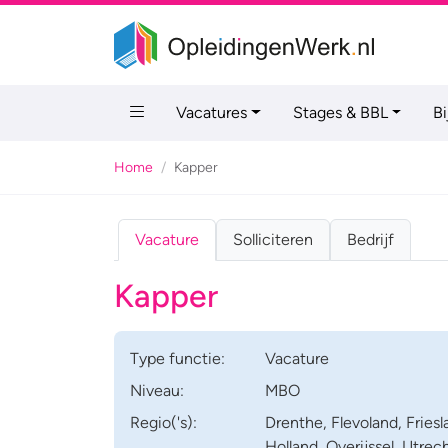
Vacatures
Stages & BBL
B
Home
Kapper
Vacature
Solliciteren
Bedrijf
Kapper
Type
functie
:
Vacature
Niveau:
MBO
Regio('s):
Drenthe, Flevoland, Fries
Holland, Overijssel, Utrec