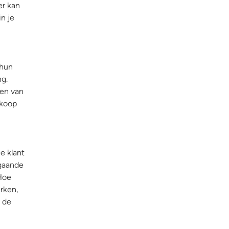
er kan
in je
 hun
ng.
gen van
rkoop
De klant
 gaande
 Hoe
rken,
n de