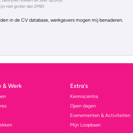
bedrijven stellen dit zeer op prijs.
ijn niet groter dan 2MB)
orden in de CV database, werkgevers mogen mij benaderen.
e & Werk
Extra's
pen
Kenniscentra
res
Open dagen
Evenementen & Activiteiten
lekken
Mijn Loopbaan