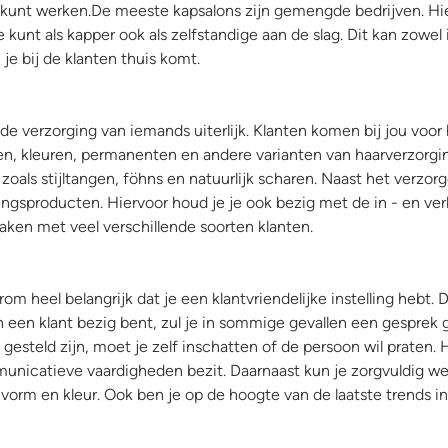
e kunt werken.De meeste kapsalons zijn gemengde bedrijven. Hi
 kunt als kapper ook als zelfstandige aan de slag. Dit kan zowel 
je bij de klanten thuis komt.
 de verzorging van iemands uiterlijk. Klanten komen bij jou voor
en, kleuren, permanenten en andere varianten van haarverzorgi
zoals stijltangen, föhns en natuurlijk scharen. Naast het verzor
ingsproducten. Hiervoor houd je je ook bezig met de in - en ve
maken met veel verschillende soorten klanten.
rom heel belangrijk dat je een klantvriendelijke instelling hebt. 
van een klant bezig bent, zul je in sommige gevallen een gesprek
gesteld zijn, moet je zelf inschatten of de persoon wil praten.
municatieve vaardigheden bezit. Daarnaast kun je zorgvuldig we
 vorm en kleur. Ook ben je op de hoogte van de laatste trends i