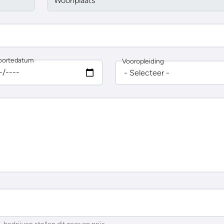
Woonplaats
*
oortedatum
Vooropleiding