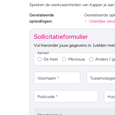
Spreken de werkzaamheden van Kapper je aan? 
Gerelateerde
Gerelateerde opl
opleidingen:
Uiterlijke ver
Sollicitatieformulier
Vul hieronder jouw gegevens in. (velden me
Aanhef
De heer
Mevrouw
Anders / g
Voornaam
*
Tussenv
oegse
Postcode
*
Huis