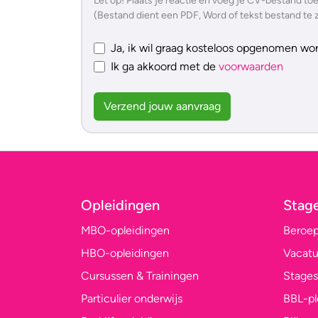
Let op! Plaats je reactie en voeg je CV-bestand toe, 
(Bestand dient een PDF, Word of tekst bestand te z
Ja, ik wil graag kosteloos opgenomen w
Ik ga akkoord met de
voorwaarden
Verzend jouw aanvraag
Opleidingen
Stag
MBO-opleidingen
Beroe
HBO-opleidingen
Vacatu
Cursussen & Trainingen
Stages
Particulier onderwijs
BBL-p