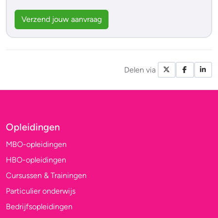
Verzend jouw aanvraag
Delen via
X / Twitte
Facebo
Li
Opleidingen
MBO-opleidingen
HBO-opleidingen
Cursussen & Trainingen
Particulier onderwijs
Bedrijfsopleidingen