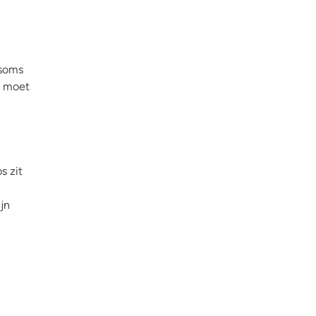
 soms
n moet
s zit
jn