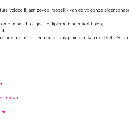
re voldoe jij aan zoveel mogelijk van de volgende eigenschap
loma behaald (of gaat je diploma binnenkort halen)
f 4
ek of bent geïnteresseerd in dit vakgebied en kan er al het één en
en
 systemen
emen