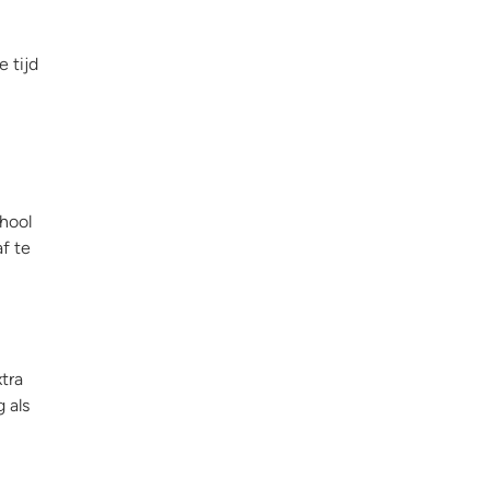
 tijd
chool
f te
tra
 als