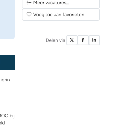
Meer vacatures…
Voeg toe aan favorieten
Delen via
X / Twitter
Facebook
LinkedIn
ierin
ROC bij
ald