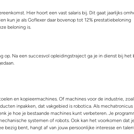
reenkomst. Hier hoort een vast salaris bij. Dit gaat jaarlijks om
en kun je als Goflexer daar bovenop tot 12% prestatiebeloning
ze beloning is.
g op. Na een succesvol opleidingstraject ga je in dienst bij het 
gedaan.
toelen en kopieermachines. Of machines voor de industrie, zoal
roducten inpakken, dat vakgebied is robotica. Als mechatronicus
enk je hoe je bestaande machines kunt verbeteren. Je progra
mechanische systemen of robots. Ook kan het voorkomen dat j
ee bezig bent, hangt af van jouw persoonlijke interesse en talen