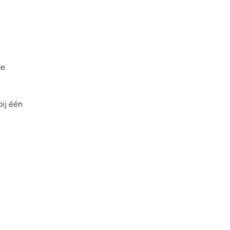
de
bij één