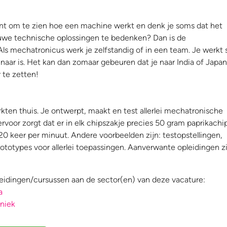
sant om te zien hoe een machine werkt en denk je soms dat het
euwe technische oplossingen te bedenken? Dan is de
 Als mechatronicus werk je zelfstandig of in een team. Je werkt
naar is. Het kan dan zomaar gebeuren dat je naar India of Japa
 te zetten!
kten thuis. Je ontwerpt, maakt en test allerlei mechatronische
voor zorgt dat er in elk chipszakje precies 50 gram paprikachip
120 keer per minuut. Andere voorbeelden zijn: testopstellingen,
otypes voor allerlei toepassingen. Aanverwante opleidingen zi
eidingen/cursussen aan de sector(en) van deze vacature:
a
hniek