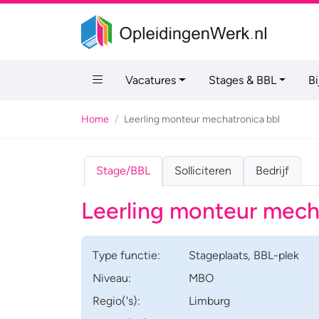
Vacatures
Stages & BBL
B
Home
Leerling monteur mechatronica bbl
Stage/BBL
Solliciteren
Bedrijf
Leerling monteur mech
Type
functie
:
Stageplaats
,
BBL-plek
Niveau:
MBO
Regio('s):
Limburg