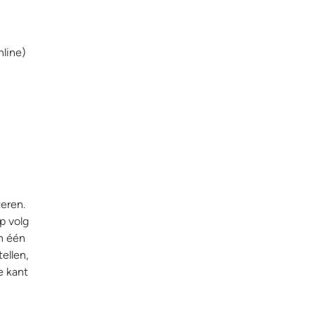
nline)
teren.
p volg
in één
ellen,
e kant