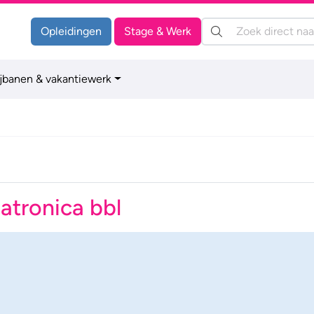
Zoeken:
Opleidingen
Stage & Werk
ijbanen & vakantiewerk
atronica bbl