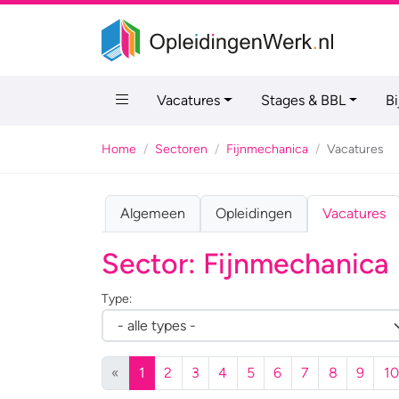
Vacatures
Stages & BBL
B
Home
Sectoren
Fijnmechanica
Vacatures
Algemeen
Opleidingen
Vacatures
Sector: Fijnmechanica
Type:
(huidige)
«
1
2
3
4
5
6
7
8
9
10