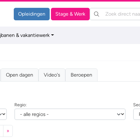
Zoeken:
Opleidingen
Stage & Werk
ijbanen & vakantiewerk
Open dagen
Video's
Beroepen
Regio:
Sec
»