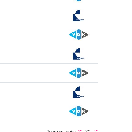
Toon per pagina:
10
|
20
|
50