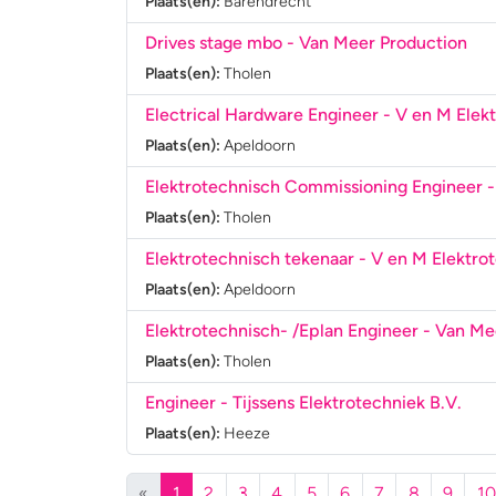
Plaats(en):
Barendrecht
Drives stage mbo
- Van Meer Production
Plaats(en):
Tholen
Electrical Hardware Engineer
- V en M Elekt
Plaats(en):
Apeldoorn
Elektrotechnisch Commissioning Engineer
-
Plaats(en):
Tholen
Elektrotechnisch tekenaar
- V en M Elektrot
Plaats(en):
Apeldoorn
Elektrotechnisch- /Eplan Engineer
- Van Me
Plaats(en):
Tholen
Engineer
- Tijssens Elektrotechniek B.V.
Plaats(en):
Heeze
(huidige)
«
1
2
3
4
5
6
7
8
9
10