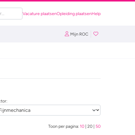
Vacature plaatsen
Opleiding plaatsen
Help
Mijn ROC
tor:
Toon per pagina:
10
|
20
|
50