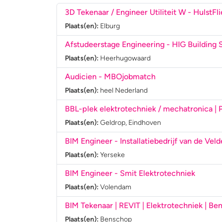
3D Tekenaar / Engineer Utiliteit W
- HulstFli
Plaats(en):
Elburg
Afstudeerstage Engineering
- HIG Building
Plaats(en):
Heerhugowaard
Audicien
- MBOjobmatch
Plaats(en):
heel Nederland
BBL-plek elektrotechniek / mechatronica | 
Plaats(en):
Geldrop, Eindhoven
BIM Engineer
- Installatiebedrijf van de Vel
Plaats(en):
Yerseke
BIM Engineer
- Smit Elektrotechniek
Plaats(en):
Volendam
BIM Tekenaar | REVIT | Elektrotechniek | B
Plaats(en):
Benschop