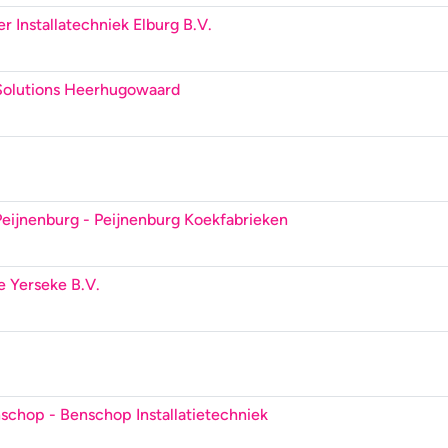
er Installatechniek Elburg B.V.
 Solutions Heerhugowaard
Peijnenburg
- Peijnenburg Koekfabrieken
de Yerseke B.V.
enschop
- Benschop Installatietechniek