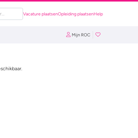
Vacature plaatsen
Opleiding plaatsen
Help
Mijn ROC
eschikbaar.