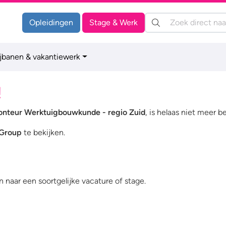
Zoeken:
Opleidingen
Stage & Werk
ijbanen & vakantiewerk
!
monteur Werktuigbouwkunde - regio Zuid
, is helaas niet meer b
 Group
te bekijken.
 naar een soortgelijke vacature of stage.