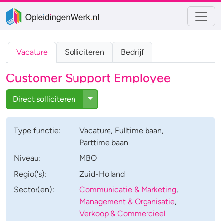
Vacature
Solliciteren
Bedrijf
Customer Support Employee
Toggle Dropdown
Direct solliciteren
Type
functie
:
Vacature
,
Fulltime baan
,
Parttime baan
Niveau:
MBO
Regio('s):
Zuid-Holland
Sector(en):
Communicatie & Marketing
,
Management & Organisatie
,
Verkoop & Commercieel