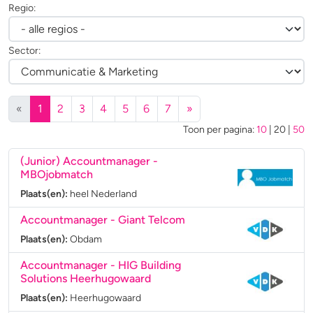
Regio:
Sector:
(huidige)
«
1
2
3
4
5
6
7
»
Toon per pagina:
10
|
20
|
50
(Junior) Accountmanager
-
MBOjobmatch
Plaats(en):
heel Nederland
Accountmanager
- Giant Telcom
Plaats(en):
Obdam
Accountmanager
- HIG Building
Solutions Heerhugowaard
Plaats(en):
Heerhugowaard