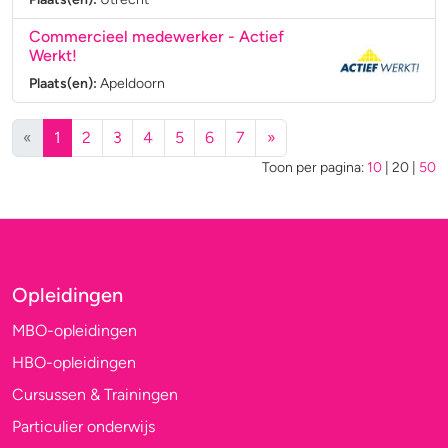
Commercieel medewerker
- Actief
Werkt!
Plaats(en):
Apeldoorn
(huidige)
«
1
2
3
4
5
6
7
»
Toon per pagina:
10
|
20
|
50
Opleidingen
MBO-opleidingen
HBO-opleidingen
Cursussen & Trainingen
Particulier onderwijs