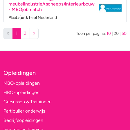
meubelindustrie/(scheeps)interieurbouw
- MBOjobmatch
Plaats(en):
heel Nederland
(huidige)
«
1
2
»
Toon per pagina:
10
|
20
|
50
Opleidingen
MBO-opleidingen
HBO-opleidingen
Cursussen & Trainingen
Particulier onderwijs
Bedrijfsopleidingen
Incompany training