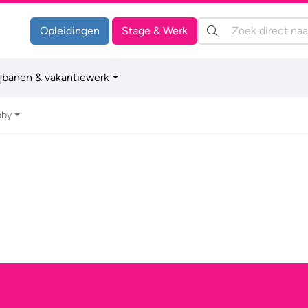
Zoeken:
Opleidingen
Stage & Werk
ijbanen & vakantiewerk
bby