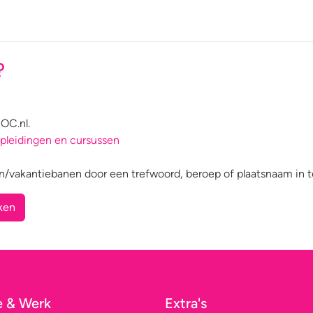
?
OC.nl.
pleidingen en cursussen
n/vakantiebanen door een trefwoord, beroep of plaatsnaam in t
ken
e & Werk
Extra's