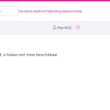
Vacature plaatsen
Opleiding plaatsen
Help
Mijn ROC
)
, is helaas niet meer beschikbaar.