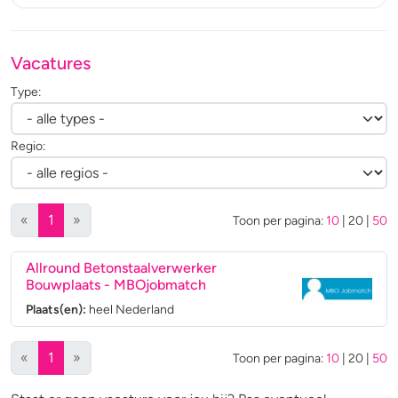
Vacatures
Type:
Regio:
(huidige)
«
1
»
Toon per pagina:
10
|
20
|
50
Allround Betonstaalverwerker
Bouwplaats
- MBOjobmatch
Plaats(en):
heel Nederland
(huidige)
«
1
»
Toon per pagina:
10
|
20
|
50