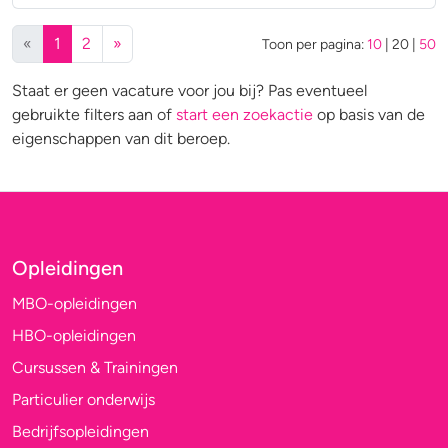
(huidige)
«
1
2
»
Toon per pagina:
10
|
20
|
50
Staat er geen vacature voor jou bij? Pas eventueel
gebruikte filters aan of
start een zoekactie
op basis van de
eigenschappen van dit beroep.
Opleidingen
MBO-opleidingen
HBO-opleidingen
Cursussen & Trainingen
Particulier onderwijs
Bedrijfsopleidingen