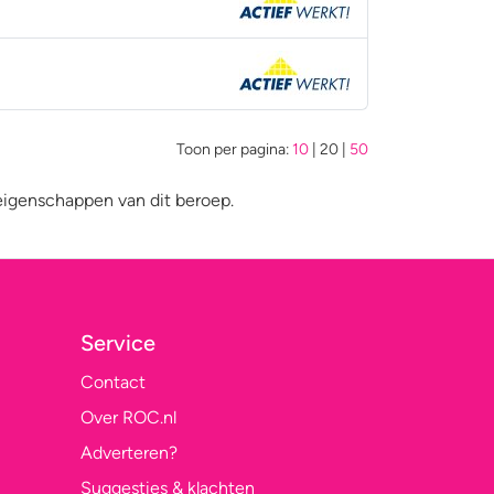
Toon per pagina:
10
|
20
|
50
eigenschappen van dit beroep.
Service
Contact
Over ROC.nl
Adverteren?
Suggesties & klachten