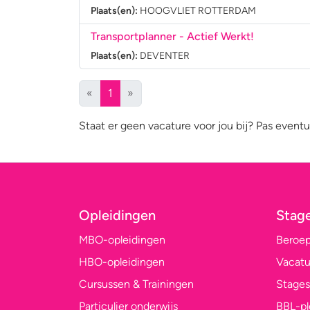
Plaats(en):
HOOGVLIET ROTTERDAM
Transportplanner
- Actief Werkt!
Plaats(en):
DEVENTER
(huidige)
«
1
»
Staat er geen vacature voor jou bij? Pas eventu
Opleidingen
Stag
MBO-opleidingen
Beroe
HBO-opleidingen
Vacatu
Cursussen & Trainingen
Stages
Particulier onderwijs
BBL-p