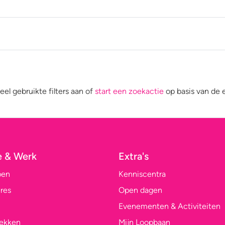
eel gebruikte filters aan of
start een zoekactie
op basis van de 
e & Werk
Extra's
pen
Kenniscentra
res
Open dagen
Evenementen & Activiteiten
lekken
Mijn Loopbaan