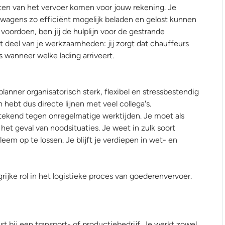
iten van het vervoer komen voor jouw rekening. Je
wagens zo efficiënt mogelijk beladen en gelost kunnen
voordoen, ben jij de hulplijn voor de gestrande
t deel van je werkzaamheden: jij zorgt dat chauffeurs
wanneer welke lading arriveert.
lanner organisatorisch sterk, flexibel en stressbestendig
 hebt dus directe lijnen met veel collega's.
tekend tegen onregelmatige werktijden. Je moet als
het geval van noodsituaties. Je weet in zulk soort
em op te lossen. Je blijft je verdiepen in wet- en
rijke rol in het logistieke proces van goederenvervoer.
t bij een transport- of productiebedrijf. Je werkt zowel